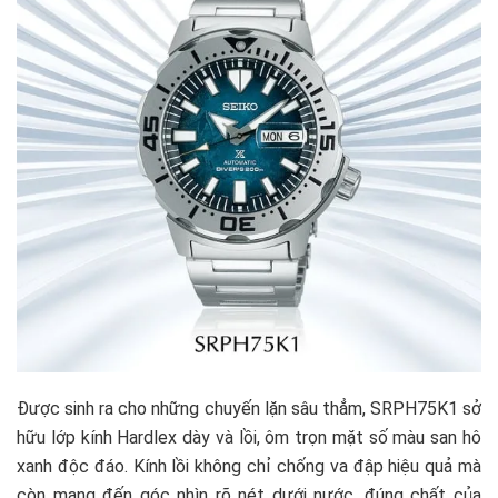
Được sinh ra cho những chuyến lặn sâu thẳm, SRPH75K1 sở
hữu lớp kính Hardlex dày và lồi, ôm trọn mặt số màu san hô
xanh độc đáo. Kính lồi không chỉ chống va đập hiệu quả mà
còn mang đến góc nhìn rõ nét dưới nước, đúng chất của