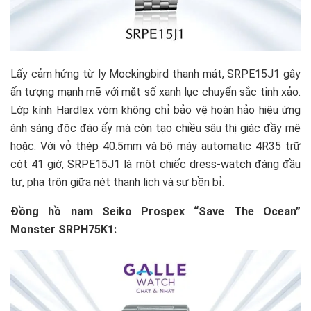
Lấy cảm hứng từ ly Mockingbird thanh mát, SRPE15J1 gây
ấn tượng mạnh mẽ với mặt số xanh lục chuyển sắc tinh xảo.
Lớp kính Hardlex vòm không chỉ bảo vệ hoàn hảo hiệu ứng
ánh sáng độc đáo ấy mà còn tạo chiều sâu thị giác đầy mê
hoặc. Với vỏ thép 40.5mm và bộ máy automatic 4R35 trữ
cót 41 giờ, SRPE15J1 là một chiếc dress-watch đáng đầu
tư, pha trộn giữa nét thanh lịch và sự bền bỉ.
Đồng hồ nam Seiko Prospex “Save The Ocean”
Monster SRPH75K1: