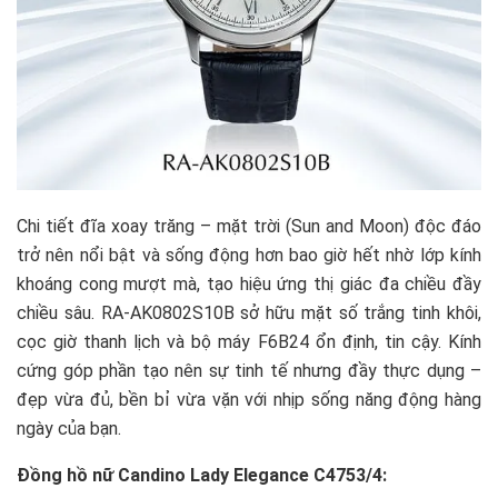
Chi tiết đĩa xoay trăng – mặt trời (Sun and Moon) độc đáo
trở nên nổi bật và sống động hơn bao giờ hết nhờ lớp kính
khoáng cong mượt mà, tạo hiệu ứng thị giác đa chiều đầy
chiều sâu. RA‑AK0802S10B sở hữu mặt số trắng tinh khôi,
cọc giờ thanh lịch và bộ máy F6B24 ổn định, tin cậy. Kính
cứng góp phần tạo nên sự tinh tế nhưng đầy thực dụng –
đẹp vừa đủ, bền bỉ vừa vặn với nhịp sống năng động hàng
ngày của bạn.
Đồng hồ nữ Candino Lady Elegance C4753/4: