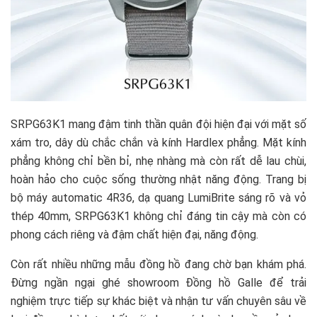
SRPG63K1 mang đậm tinh thần quân đội hiện đại với mặt số
xám tro, dây dù chắc chắn và kính Hardlex phẳng. Mặt kính
phẳng không chỉ bền bỉ, nhẹ nhàng mà còn rất dễ lau chùi,
hoàn hảo cho cuộc sống thường nhật năng động. Trang bị
bộ máy automatic 4R36, dạ quang LumiBrite sáng rõ và vỏ
thép 40mm, SRPG63K1 không chỉ đáng tin cậy mà còn có
phong cách riêng và đậm chất hiện đại, năng động.
Còn rất nhiều những mẫu đồng hồ đang chờ bạn khám phá.
Đừng ngần ngại ghé showroom Đồng hồ Galle để trải
nghiệm trực tiếp sự khác biệt và nhận tư vấn chuyên sâu về