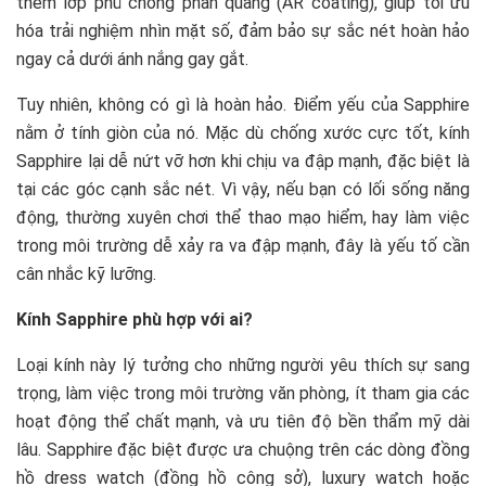
thêm lớp phủ chống phản quang (AR coating), giúp tối ưu
hóa trải nghiệm nhìn mặt số, đảm bảo sự sắc nét hoàn hảo
ngay cả dưới ánh nắng gay gắt.
Tuy nhiên, không có gì là hoàn hảo. Điểm yếu của Sapphire
nằm ở tính giòn của nó. Mặc dù chống xước cực tốt, kính
Sapphire lại dễ nứt vỡ hơn khi chịu va đập mạnh, đặc biệt là
tại các góc cạnh sắc nét. Vì vậy, nếu bạn có lối sống năng
động, thường xuyên chơi thể thao mạo hiểm, hay làm việc
trong môi trường dễ xảy ra va đập mạnh, đây là yếu tố cần
cân nhắc kỹ lưỡng.
Kính Sapphire phù hợp với ai?
Loại kính này lý tưởng cho những người yêu thích sự sang
trọng, làm việc trong môi trường văn phòng, ít tham gia các
hoạt động thể chất mạnh, và ưu tiên độ bền thẩm mỹ dài
lâu. Sapphire đặc biệt được ưa chuộng trên các dòng đồng
hồ dress watch (đồng hồ công sở), luxury watch hoặc