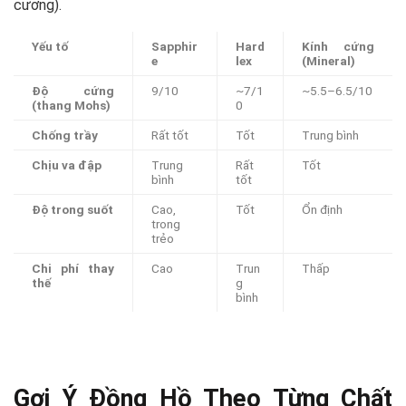
cương).
Yếu tố
Sapphir
Hard
Kính cứng
e
lex
(Mineral)
Độ cứng
9/10
~7/1
~5.5–6.5/10
(thang Mohs)
0
Chống trầy
Rất tốt
Tốt
Trung bình
Chịu va đập
Trung
Rất
Tốt
bình
tốt
Độ trong suốt
Cao,
Tốt
Ổn định
trong
trẻo
Chi phí thay
Cao
Trun
Thấp
thế
g
bình
Gợi Ý Đồng Hồ Theo Từng Chất