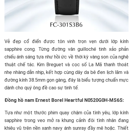
Vẻ đẹp cổ điển được tôn vinh trọn vẹn dưới lớp kính
sapphire cong. Từng đường vân guilloché tinh xảo phản
chiếu ánh sáng tựa như hồi ức về thời kỳ vàng son của nghệ
thuật chế tác. Kim Breguet và cọc số La Mã thanh thoát
nhẹ nhàng dẫn nhịp, kết hợp cùng dây da bê đen lịch lãm và
đường kính 38.5mm gọn gàng, đây là biểu tượng chuẩn mực
dành cho quý ông đề cao sự tinh tế.
Đồng hồ nam Ernest Borel Heartful N0520G0H-MS6S:
Tựa như một thước phim quay chậm của tình yêu, lớp kính
sapphire trong veo mở ra khung cảnh đôi tình nhân đang
khiêu vũ trên nền xanh navy ánh sunray đầy mê hoặc. Thiết