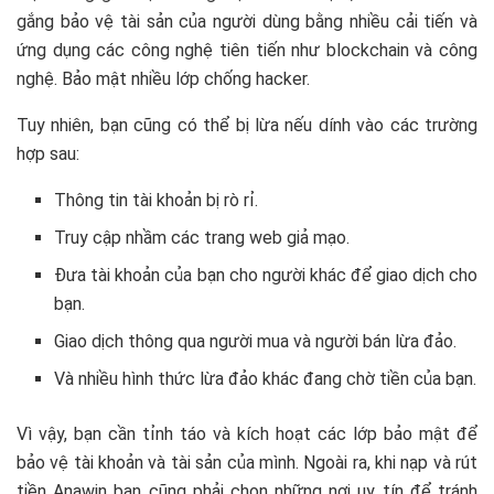
gắng bảo vệ tài sản của người dùng bằng nhiều cải tiến và
ứng dụng các công nghệ tiên tiến như blockchain và công
nghệ. Bảo mật nhiều lớp chống hacker.
Tuy nhiên, bạn cũng có thể bị lừa nếu dính vào các trường
hợp sau:
Thông tin tài khoản bị rò rỉ.
Truy cập nhầm các trang web giả mạo.
Đưa tài khoản của bạn cho người khác để giao dịch cho
bạn.
Giao dịch thông qua người mua và người bán lừa đảo.
Và nhiều hình thức lừa đảo khác đang chờ tiền của bạn.
Vì vậy, bạn cần tỉnh táo và kích hoạt các lớp bảo mật để
bảo vệ tài khoản và tài sản của mình. Ngoài ra, khi nạp và rút
tiền Anawin bạn cũng phải chọn những nơi uy tín để tránh