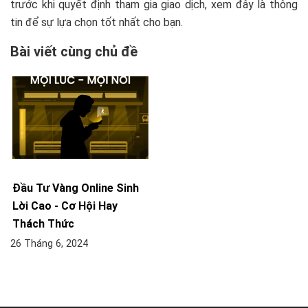
trước khi quyết định tham gia giao dịch, xem đây là thông
tin để sự lựa chọn tốt nhất cho bạn.
Bài viết cùng chủ đề
Đầu Tư Vàng Online Sinh
Lời Cao - Cơ Hội Hay
Thách Thức
26 Tháng 6, 2024