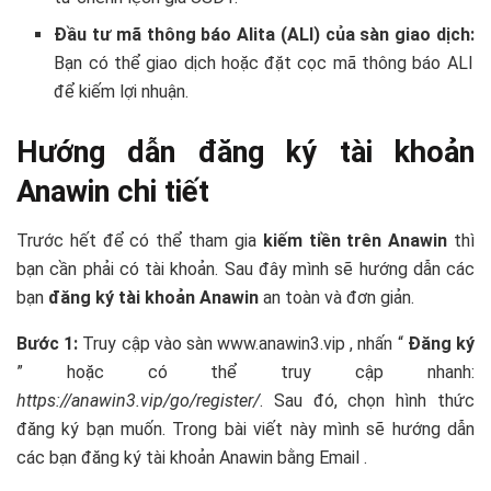
Đầu tư mã thông báo Alita (ALI) của sàn giao dịch:
Bạn có thể giao dịch hoặc đặt cọc mã thông báo ALI
để kiếm lợi nhuận.
Hướng dẫn đăng ký tài khoản
Anawin chi tiết
Trước hết để có thể tham gia
kiếm tiền trên Anawin
thì
bạn cần phải có tài khoản. Sau đây mình sẽ hướng dẫn các
bạn
đăng ký tài khoản Anawin
an toàn và đơn giản.
Bước 1:
Truy cập vào sàn www.anawin3.vip , nhấn “
Đăng ký
” hoặc có thể truy cập nhanh:
https://anawin3.vip/go/register/
. Sau đó, chọn hình thức
đăng ký bạn muốn. Trong bài viết này mình sẽ hướng dẫn
các bạn đăng ký tài khoản Anawin bằng Email .