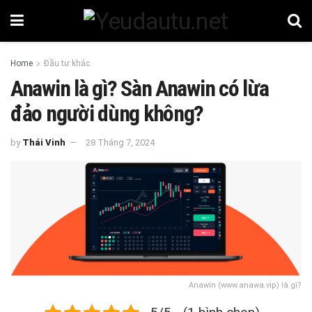
Home
Đầu tư khác
Anawin là gì? Sàn Anawin có lừa
đảo người dùng không?
by
Thái Vinh
28 Tháng 7, 2024
Anawin (www.anawa.vip) là gì?