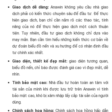
Giao dịch dễ dàng:
Anawin không yêu cầu nhà giao
dịch phải có kiến thức chuyên sâu để đầu tư. Để thực
hiện giao dịch, bạn chỉ cần nắm rõ các thao tác, tính
năng của nó để thực hiện giao dịch một cách thuận
tiện. Tuy nhiên, đầu tư giao dịch không chỉ dựa vào
may mắn. Bạn cần tìm hiểu những kiến thức cơ bản về
dự đoán biểu đồ nến và xu hướng để có nhận định đầu
tư chính xác nhất.
Giao diện, thiết kế đẹp mắt:
giao diện tương quan,
biểu đồ nến, chỉ báo được đánh giá cao vì đẹp mắt, dễ
nhìn.
Tính bảo mật cao:
Nhà đầu tư hoàn toàn an tâm với
tài sản của mình khi được lưu trữ trên Anawin vì tính
bảo mật cao, khó bị xâm nhập lấy cắp tài sản của người
dùng.
Chính sách hoa hồng:
Chính sách hoa hồng hấp dẫn