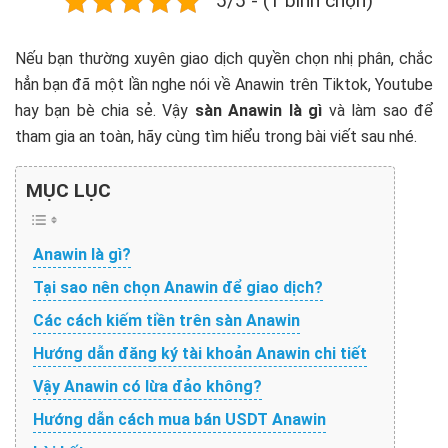
5/5 - (1 bình chọn)
Nếu bạn thường xuyên giao dịch quyền chọn nhị phân, chắc
hẳn bạn đã một lần nghe nói về Anawin trên Tiktok, Youtube
hay bạn bè chia sẻ. Vậy
sàn Anawin là gì
và làm sao để
tham gia an toàn, hãy cùng tìm hiểu trong bài viết sau nhé.
MỤC LỤC
Anawin là gì?
Tại sao nên chọn Anawin để giao dịch?
Các cách kiếm tiền trên sàn Anawin
Hướng dẫn đăng ký tài khoản Anawin chi tiết
Vậy Anawin có lừa đảo không?
Hướng dẫn cách mua bán USDT Anawin