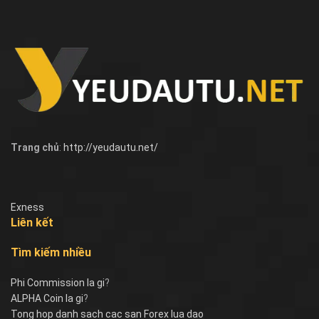
Trang chủ
:
http://yeudautu.net/
Exness
Liên kết
Tìm kiếm nhiều
Phi Commission la gi
?
ALPHA Coin la gi
?
Tong hop danh sach cac san Forex lua dao