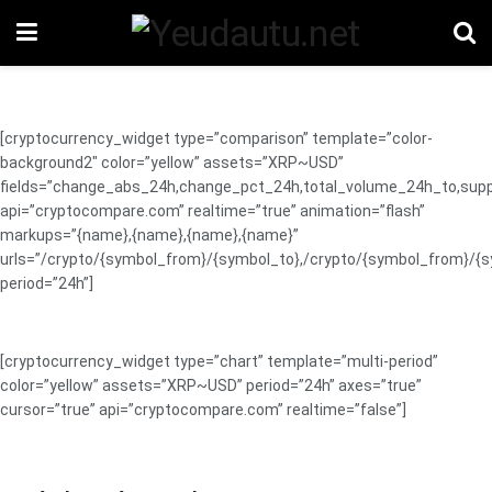
[cryptocurrency_widget type=”comparison” template=”color-
background2″ color=”yellow” assets=”XRP~USD”
fields=”change_abs_24h,change_pct_24h,total_volume_24h_to,supp
api=”cryptocompare.com” realtime=”true” animation=”flash”
markups=”{name},{name},{name},{name}”
urls=”/crypto/{symbol_from}/{symbol_to},/crypto/{symbol_from}/{
period=”24h”]
[cryptocurrency_widget type=”chart” template=”multi-period”
color=”yellow” assets=”XRP~USD” period=”24h” axes=”true”
cursor=”true” api=”cryptocompare.com” realtime=”false”]