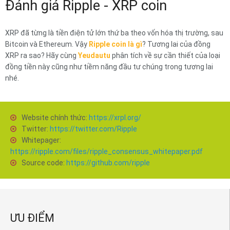
Đánh giá Ripple - XRP coin
XRP đã từng là tiền điện tử lớn thứ ba theo vốn hóa thị trường, sau
Bitcoin và Ethereum. Vậy
Ripple coin là gì
? Tương lai của đồng
XRP ra sao? Hãy cùng
Yeudautu
phân tích về sự cần thiết của loại
đồng tiền này cũng như tiềm năng đầu tư chúng trong tương lai
nhé.
Website chính thức:
https://xrpl.org/
Twitter:
https://twitter.com/Ripple
Whitepager:
https://ripple.com/files/ripple_consensus_whitepaper.pdf
Source code:
https://github.com/ripple
ƯU ĐIỂM