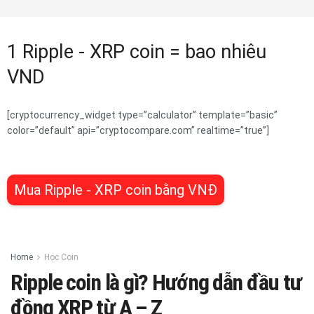
1 Ripple - XRP coin = bao nhiêu
VND
[cryptocurrency_widget type=”calculator” template=”basic”
color=”default” api=”cryptocompare.com” realtime=”true”]
Mua Ripple - XRP coin bằng VNĐ
Home
Học Coin
Ripple coin là gì? Hướng dẫn đầu tư
đồng XRP từ A – Z