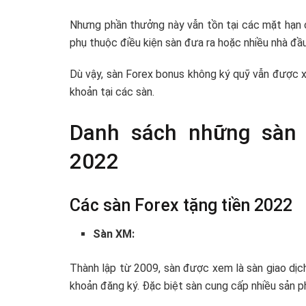
Nhưng phần thưởng này vẫn tồn tại các mặt hạn 
phụ thuộc điều kiện sàn đưa ra hoặc nhiều nhà đầu
Dù vậy, sàn Forex bonus không ký quỹ vẫn được 
khoản tại các sàn.
Danh sách những sàn
2022
Các sàn Forex tặng tiền 2022
Sàn XM:
Thành lập từ 2009, sàn được xem là sàn giao dịch 
khoản đăng ký. Đặc biệt sàn cung cấp nhiều sản 