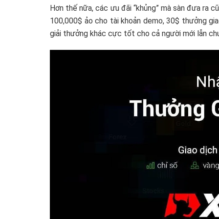
Hơn thế nữa, các ưu đãi “khủng” mà sàn đưa ra c
100,000$ ảo cho tài khoản demo, 30$ thưởng giao
giải thưởng khác cực tốt cho cả người mới lẫn chu