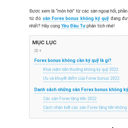
Được xem là “món hời” từ các sàn ngoại hối, phần
từ đó
sàn Forex bonus không ký quỹ
đang đượ
nhất? Hãy cùng
Yêu Đầu Tư
phân tích nhé!
MỤC LỤC
Forex bonus không cần ký quỹ là gì?
Khái niệm tiền thưởng không ký quỹ 2022
Ưu và khuyết điểm của Forex bonus 2022
Danh sách những sàn Forex bonus không ký
Các sàn Forex tặng tiền 2022
Cách nhận biết các sàn Forex tặng tiền không