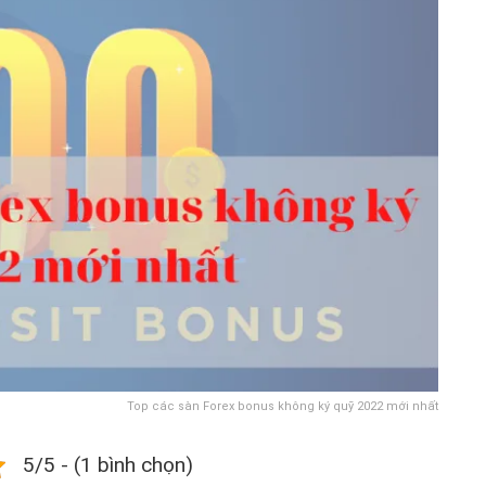
Top các sàn Forex bonus không ký quỹ 2022 mới nhất
5/5 - (1 bình chọn)