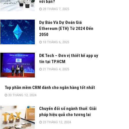
với bạn?
28 THÁNG 7, 2025
Dự Báo Và Dự Đoán Giá
Ethereum (ETH) Từ 2024 Đến
2050
18 THÁNG 6, 2025
DK Tech – Đơn vị thiết kế app uy
tín tại TP.HCM
21 THÁNG 4, 2025
Top phần mềm CRM dành cho ngân hàng tốt nhất
30 THÁNG 12, 2024
Chuyển đổi số ngành thuế: Giải
pháp hiệu quả cho tương lai
23 THÁNG 12, 2024