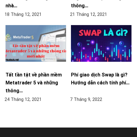
nhà…
thông…
18 Tháng 12, 2021
21 Tháng 12, 2021
Tất tần tật về phần mềm
Phí giao dịch Swap là gì?
Metatrader 5 và những
Hướng dẫn cách tính phí…
thông…
24 Tháng 12, 2021
7 Tháng 9, 2022