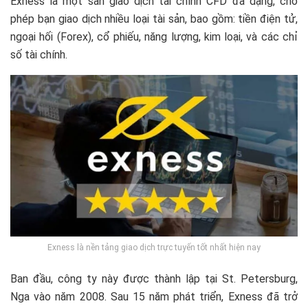
Exness là một sàn giao dịch tài chính CFD đa dạng, cho
phép bạn giao dịch nhiều loại tài sản, bao gồm: tiền điện tử,
ngoại hối (Forex), cổ phiếu, năng lượng, kim loại, và các chỉ
số tài chính.
Exness là nền tảng giao dịch trực tuyến tốt nhất hiện nay
Ban đầu, công ty này được thành lập tại St. Petersburg,
Nga vào năm 2008. Sau 15 năm phát triển, Exness đã trở