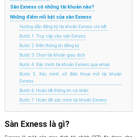
Sàn Exness có những tài khoản nào?
Những điểm nổi bật của sàn Exness
Hướng dẫn đăng ký tài khoản Exness chi tiết
Bước 1: Truy cập vào sàn Exness
Bước 2: Điền thông tin đăng ký
Bước 3: Chọn tài khoản giao dịch
Bước 4. Xác minh tài khoản Exness qua email
Bước 5. Xác minh số điện thoại mở tài khoản
Exness
Bước 6. Hoàn tất thông tin cá nhân
Bước 7. Hoàn tất xác minh tài khoản Exness
Sàn Exness là gì?