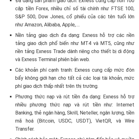
Đa dạng sản phẩm giao dịch: Exness cung cấp hơn 100
cặp tiền Forex, nhiều chỉ số tài chính như FTSE 100,
S&P 500, Dow Jones, cổ phiếu của các tên tuổi lớn
như Amazon, Alibaba, Apple,….
Nền tảng giao dịch đa dạng: Exness hỗ trợ các nền
tảng giao dịch phổ biến như MT4 và MT5, cũng như
nền tảng Exness Trade dành riêng cho thiết bị di động
và Exness Terminal phiên bản web.
Các khoản phí cạnh tranh: Exness cung cấp mức đòn
bẩy không giới hạn cho tất cả các loại tài khoản, mức
phí giao dịch thấp nhất trên thị trường.
Phương thức nạp và rút tiền đa dạng: Exness hỗ trợ
nhiều phương thức nạp và rút tiền như: Internet
Banking, thẻ ngân hàng, Skrill, Neteller, ngân lượng, tiền
mã hoá (Bitcoin, USDC, USDT), VietQR, và Wire
Transfer.