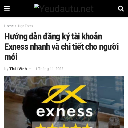
Home
Học Forex
Hướng dẫn đăng ký tài khoản
Exness nhanh và chi tiết cho người
mới
by
Thái Vinh
1 Tháng 11, 2023