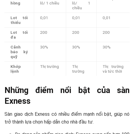
hồng
lô/ 1 chiều
lô/ 1
chiều
Lot tối
0,01
0,01
0,01
thiểu
Lot tối
200
200
200
đa
Cảnh
30%
30%
30%
báo ký
quỹ
Khớp
Thị trường
Thị
Thị trường
lệnh
trường
và tức thời
Những điểm nổi bật của sàn
Exness
Sàn giao dịch Exness có nhiều điểm mạnh nổi bật, giúp nó
trở thành lựa chọn hấp dẫn cho nhà đầu tư.