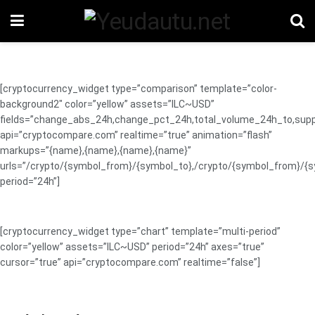
[cryptocurrency_widget type=”comparison” template=”color-
background2″ color=”yellow” assets=”ILC~USD”
fields=”change_abs_24h,change_pct_24h,total_volume_24h_to,supp
api=”cryptocompare.com” realtime=”true” animation=”flash”
markups=”{name},{name},{name},{name}”
urls=”/crypto/{symbol_from}/{symbol_to},/crypto/{symbol_from}/{
period=”24h”]
[cryptocurrency_widget type=”chart” template=”multi-period”
color=”yellow” assets=”ILC~USD” period=”24h” axes=”true”
cursor=”true” api=”cryptocompare.com” realtime=”false”]