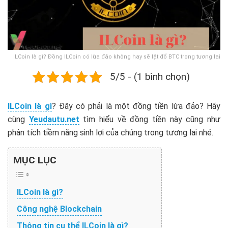
ILCoin là gì? Đồng ILCoin có lừa đảo không hay sẽ lật đổ BTC trong tương lai
5/5 - (1 bình chọn)
ILCoin là gì
? Đây có phải là một đồng tiền lừa đảo? Hãy
cùng
Yeudautu.net
tìm hiểu về đồng tiền này cũng như
phân tích tiềm năng sinh lợi của chúng trong tương lai nhé.
MỤC LỤC
ILCoin là gì?
Công nghệ Blockchain
Thông tin cụ thể ILCoin là gì?