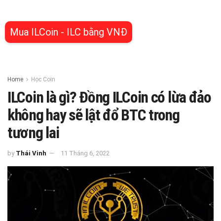
Mua ILCoin - ILC bằng VNĐ
Home
Học Coin
ILCoin là gì? Đồng ILCoin có lừa đảo
không hay sẽ lật đổ BTC trong
tương lai
by
Thái Vinh
11 Tháng 6, 2022