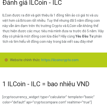
Đánh giá ILCoin - ILC
ILCoin được ra đời và giới thiệu là 1 đồng tiền ảo có giá trị và ưu
việt hơn cả Bitcoin rất nhiều. Tuy thế nhưng đã 5 năm đồng coin
này vẫn ảm đạm trên thị trường Crypto và ILCoin vẫn không thể
thực hiện được các mục tiêu mà mình đưa ra trước đó 5 năm. Vậy
đây có phải là một đồng coin lừa đảo? Hãy cùng
Yêu Đầu Tư
phân
tích và tìm hiểu về đồng coin này trong bài viết sau đây nhé!
Website chính thức:
https://ilcoincrypto.com
1 ILCoin - ILC = bao nhiêu VND
[cryptocurrency_widget type=”calculator” template=”basic”
color=”default” api=”cryptocompare.com” realtime=”true”]